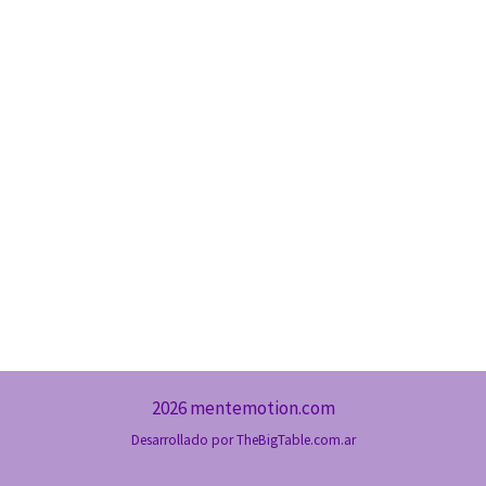
2026 mentemotion.com
Desarrollado por
TheBigTable.com.ar