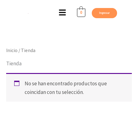
Ir
Menú
al
0
Ingresar
contenido
Inicio
/ Tienda
Tienda
No se han encontrado productos que
coincidan con tu selección.