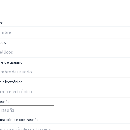
re
idos
e de usuario
o electrónico
aseña
rmación de contraseña