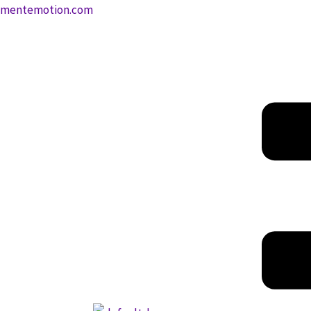
Ir
mentemotion.com
al
contenido
Menú