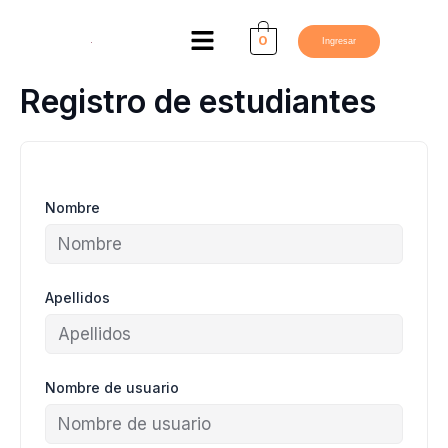
Ir
Menú
al
0
Ingresar
contenido
Registro de estudiantes
Nombre
Apellidos
Nombre de usuario