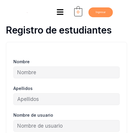
Ir
Menú
al
0
Ingresar
contenido
Registro de estudiantes
Nombre
Apellidos
Nombre de usuario