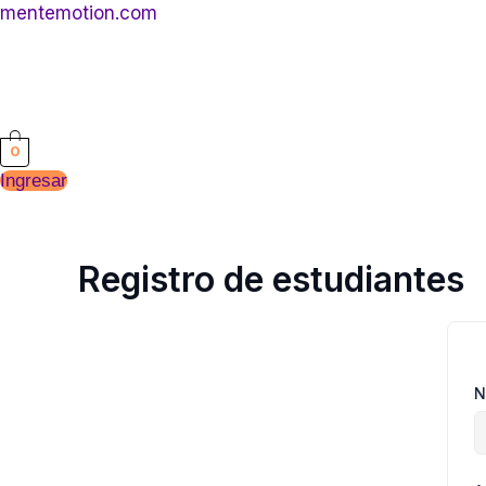
Ir
mentemotion.com
al
contenido
0
Ingresar
Registro de estudiantes
N