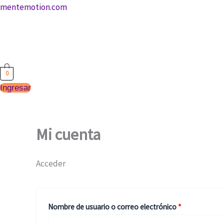
Ir
mentemotion.com
Obligatorio
Obligatorio
al
contenido
0
Ingresar
Mi cuenta
Acceder
Nombre de usuario o correo electrónico
*