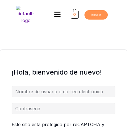
Ir
al
Menú
0
Ingresar
contenido
¡Hola, bienvenido de nuevo!
Este sitio esta protegido por reCAPTCHA y