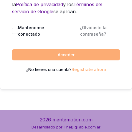
la
Política de privacidad
y los
Términos del
servicio de Google
se aplican.
Mantenerme
¿Olvidaste la
conectado
contraseña?
Acceder
¿No tienes una cuenta?
Regístrate ahora
2026 mentemotion.com
Desarrollado por
TheBigTable.com.ar