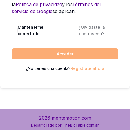
la
Política de privacidad
y los
Términos del
servicio de Google
se aplican.
Mantenerme
¿Olvidaste la
conectado
contraseña?
Acceder
¿No tienes una cuenta?
Regístrate ahora
2026 mentemotion.com
Desarrollado por
TheBigTable.com.ar