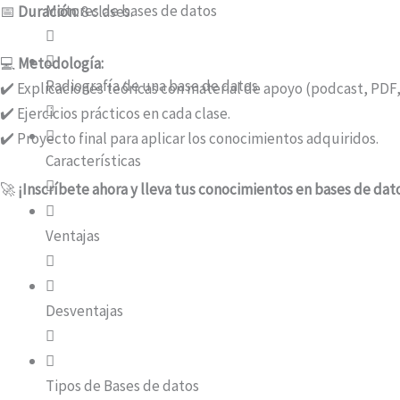
Motores de bases de datos
📅
Duración:
8 clases.
💻
Metodología:
Radiografía de una base de datos
✔️ Explicaciones teóricas con material de apoyo (podcast, PDF
✔️ Ejercicios prácticos en cada clase.
✔️ Proyecto final para aplicar los conocimientos adquiridos.
Características
🚀
¡Inscríbete ahora y lleva tus conocimientos en bases de dato
Ventajas
Desventajas
Tipos de Bases de datos