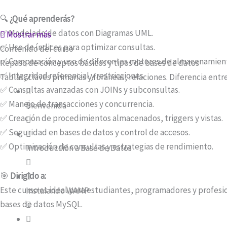
🔍
¿Qué aprenderás?
✅ Modelado de datos con Diagramas UML.
Mostrar más
✅ Uso de índices para optimizar consultas.
Contenido del curso
✅ Comparación y uso de diferentes motores de almacenamien
Repaso de conceptos básicos y tipos de bases de datos
✅ Integridad referencial y restricciones.
Tablas, claves primarias y foráneas, relaciones. Diferencia en
✅ Consultas avanzadas con JOINs y subconsultas.
✅ Manejo de transacciones y concurrencia.
Bienvenida
✅ Creación de procedimientos almacenados, triggers y vistas.
✅ Seguridad en bases de datos y control de accesos.
✅ Optimización de consultas y estrategias de rendimiento.
Introducción a Base de Datos
🎯
Dirigido a:
Este curso es ideal para estudiantes, programadores y profesi
Instalando WAMP
bases de datos MySQL.